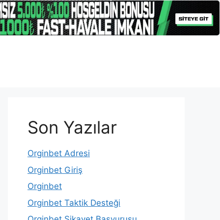
Son Yazılar
Orginbet Adresi
Orginbet Giriş
Orginbet
Orginbet Taktik Desteği
Orginbet Şikayet Başvurusu