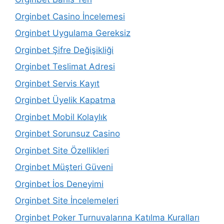
Orginbet Casino İncelemesi
Orginbet Uygulama Gereksiz
Orginbet Şifre Değişikliği
Orginbet Teslimat Adresi
Orginbet Servis Kayıt
Orginbet Üyelik Kapatma
Orginbet Mobil Kolaylık
Orginbet Sorunsuz Casino
Orginbet Site Özellikleri
Orginbet Müşteri Güveni
Orginbet İos Deneyimi
Orginbet Site İncelemeleri
Orginbet Poker Turnuvalarına Katılma Kuralları