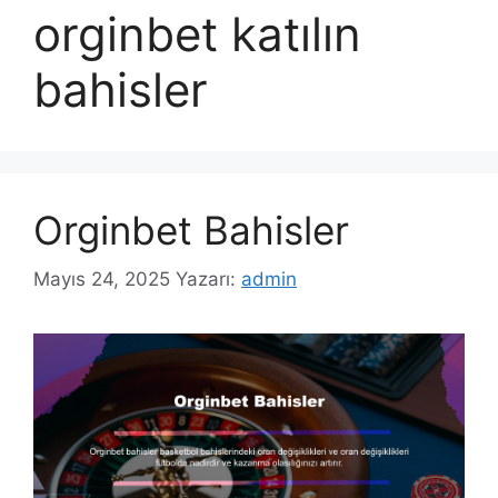
orginbet katılın
bahisler
Orginbet Bahisler
Mayıs 24, 2025
Yazarı:
admin