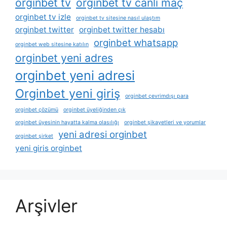
orginbet tv
orginbet tv canli maç
orginbet tv izle
orginbet tv sitesine nasıl ulaştım
orginbet twitter
orginbet twitter hesabı
orginbet whatsapp
orginbet web sitesine katılın
orginbet yeni adres
orginbet yeni adresi
Orginbet yeni giriş
orginbet çevrimdışı para
orginbet çözümü
orginbet üyeliğinden çık
orginbet üyesinin hayatta kalma olasılığı
orginbet şikayetleri ve yorumlar
yeni adresi orginbet
orginbet şirket
yeni giris orginbet
Arşivler