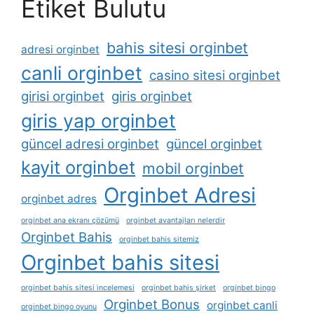
Etiket Bulutu
bahis sitesi orginbet
adresi orginbet
canli orginbet
casino sitesi orginbet
girisi orginbet
giris orginbet
giris yap orginbet
güncel adresi orginbet
güncel orginbet
kayit orginbet
mobil orginbet
Orginbet Adresi
orginbet adres
orginbet ana ekranı çözümü
orginbet avantajları nelerdir
Orginbet Bahis
orginbet bahis sitemiz
Orginbet bahis sitesi
orginbet bahis sitesi i̇ncelemesi
orginbet bahis şirket
orginbet bingo
Orginbet Bonus
orginbet canli
orginbet bingo oyunu