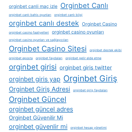
Orginbet Canlı
orginbet canli maç izle
orginbet canlı bahis oyunları
orginbet canlı bilgi
orginbet canlı destek
Orginbet Casino
orginbet casino oyunları
orginbet casino faaliyetleri
orginbet casino oyunları ve sağlayıcıları
Orginbet Casino Sitesi
orginbet destek ekibi
orginbet eposta
orginbet faydaları
orginbet gelir elde etme
orginbet girisi
orginbet giris twitter
Orginbet Giriş
orginbet giris yap
Orginbet Giriş Adresi
orginbet giriş faydaları
Orginbet Güncel
orginbet güncel adres
Orginbet Güvenilir Mi
orginbet güvenlir mi
orginbet hesap yönetimi