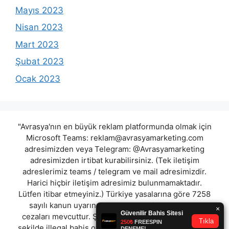
Mayıs 2023
Nisan 2023
Mart 2023
Şubat 2023
Ocak 2023
"Avrasya'nın en büyük reklam platformunda olmak için
Microsoft Teams:
reklam@avrasyamarketing.com
adresimizden veya Telegram: @Avrasyamarketing
adresimizden irtibat kurabilirsiniz. (Tek iletişim
adreslerimiz teams / telegram ve mail adresimizdir.
Harici hiçbir iletişim adresimiz bulunmamaktadır.
Lütfen itibar etmeyiniz.) Türkiye yasalarına göre 7258
sayılı kanun uyarınca yasa dışı bahis oynamanın
cezaları mevcuttur. Şu an bulunduğunuz site hiç bir
şekilde illegal bahis oyunları oynatmıyor ve oynamaya