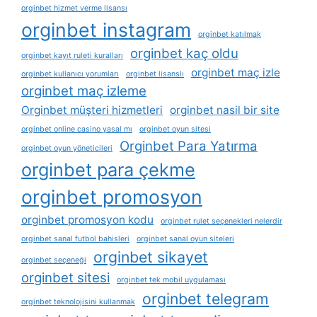
orginbet hizmet verme lisansı
orginbet instagram
orginbet katılmak
orginbet kaç oldu
orginbet kayıt ruleti kuralları
orginbet maç izle
orginbet kullanıcı yorumları
orginbet lisanslı
orginbet maç izleme
Orginbet müşteri hizmetleri
orginbet nasil bir site
orginbet online casino yasal mı
orginbet oyun sitesi
Orginbet Para Yatırma
orginbet oyun yöneticileri
orginbet para çekme
orginbet promosyon
orginbet promosyon kodu
orginbet rulet seçenekleri nelerdir
orginbet sanal futbol bahisleri
orginbet sanal oyun siteleri
orginbet sikayet
orginbet seçeneği
orginbet sitesi
orginbet tek mobil uygulaması
orginbet telegram
orginbet teknolojisini kullanmak