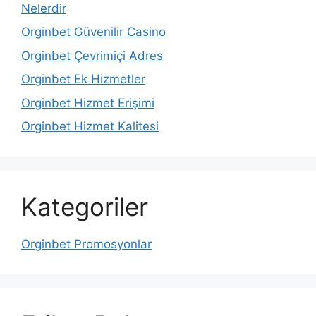
Nelerdir
Orginbet Güvenilir Casino
Orginbet Çevrimiçi Adres
Orginbet Ek Hizmetler
Orginbet Hizmet Erişimi
Orginbet Hizmet Kalitesi
Kategoriler
Orginbet Promosyonlar