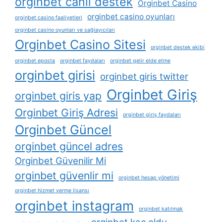
orginbet canlı destek
Orginbet Casino
orginbet casino oyunları
orginbet casino faaliyetleri
orginbet casino oyunları ve sağlayıcıları
Orginbet Casino Sitesi
orginbet destek ekibi
orginbet eposta
orginbet faydaları
orginbet gelir elde etme
orginbet girisi
orginbet giris twitter
Orginbet Giriş
orginbet giris yap
Orginbet Giriş Adresi
orginbet giriş faydaları
Orginbet Güncel
orginbet güncel adres
Orginbet Güvenilir Mi
orginbet güvenlir mi
orginbet hesap yönetimi
orginbet hizmet verme lisansı
orginbet instagram
orginbet katılmak