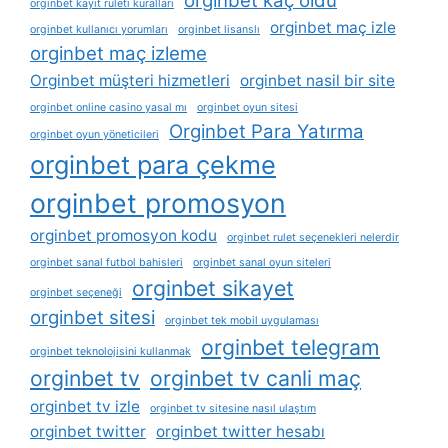
orginbet kaç oldu
orginbet kayıt ruleti kuralları
orginbet maç izle
orginbet kullanıcı yorumları
orginbet lisanslı
orginbet maç izleme
Orginbet müşteri hizmetleri
orginbet nasil bir site
orginbet online casino yasal mı
orginbet oyun sitesi
Orginbet Para Yatırma
orginbet oyun yöneticileri
orginbet para çekme
orginbet promosyon
orginbet promosyon kodu
orginbet rulet seçenekleri nelerdir
orginbet sanal futbol bahisleri
orginbet sanal oyun siteleri
orginbet sikayet
orginbet seçeneği
orginbet sitesi
orginbet tek mobil uygulaması
orginbet telegram
orginbet teknolojisini kullanmak
orginbet tv
orginbet tv canli maç
orginbet tv izle
orginbet tv sitesine nasıl ulaştım
orginbet twitter
orginbet twitter hesabı