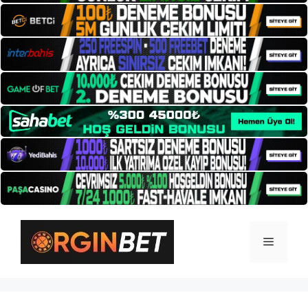
İçeriğe
atla
Menü