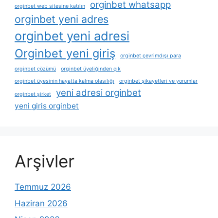
orginbet whatsapp
orginbet web sitesine katılın
orginbet yeni adres
orginbet yeni adresi
Orginbet yeni giriş
orginbet çevrimdışı para
orginbet çözümü
orginbet üyeliğinden çık
orginbet üyesinin hayatta kalma olasılığı
orginbet şikayetleri ve yorumlar
yeni adresi orginbet
orginbet şirket
yeni giris orginbet
Arşivler
Temmuz 2026
Haziran 2026