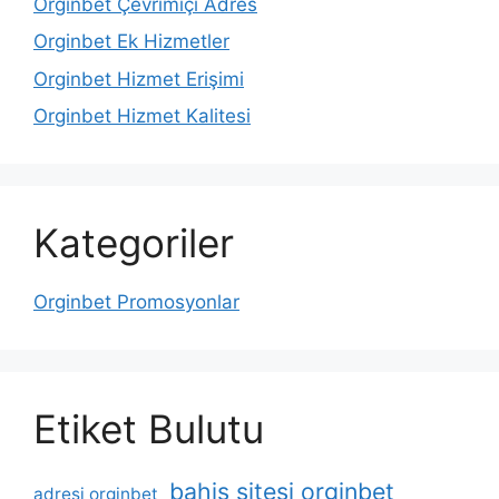
Orginbet Çevrimiçi Adres
Orginbet Ek Hizmetler
Orginbet Hizmet Erişimi
Orginbet Hizmet Kalitesi
Kategoriler
Orginbet Promosyonlar
Etiket Bulutu
bahis sitesi orginbet
adresi orginbet