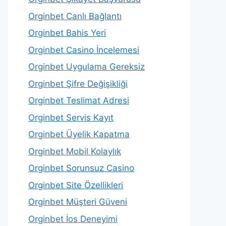
Orginbet Canlı Bağlantı
Orginbet Bahis Yeri
Orginbet Casino İncelemesi
Orginbet Uygulama Gereksiz
Orginbet Şifre Değişikliği
Orginbet Teslimat Adresi
Orginbet Servis Kayıt
Orginbet Üyelik Kapatma
Orginbet Mobil Kolaylık
Orginbet Sorunsuz Casino
Orginbet Site Özellikleri
Orginbet Müşteri Güveni
Orginbet İos Deneyimi