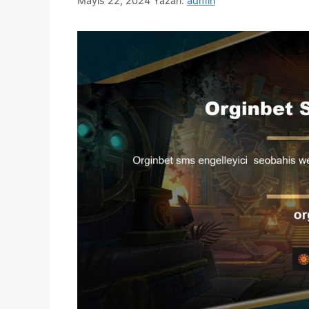
Mayıs 22, 2024
Yazarı:
admin