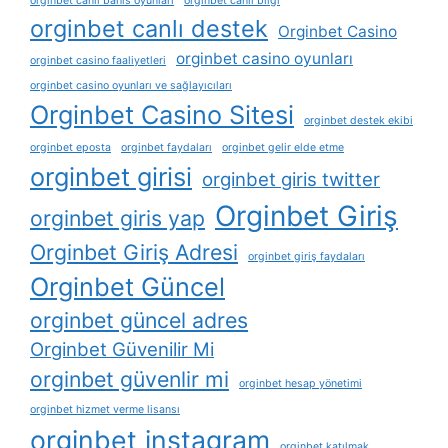
orginbet canlı bahis oyunları
orginbet canlı bilgi
orginbet canlı destek
Orginbet Casino
orginbet casino oyunları
orginbet casino faaliyetleri
orginbet casino oyunları ve sağlayıcıları
Orginbet Casino Sitesi
orginbet destek ekibi
orginbet eposta
orginbet faydaları
orginbet gelir elde etme
orginbet girisi
orginbet giris twitter
Orginbet Giriş
orginbet giris yap
Orginbet Giriş Adresi
orginbet giriş faydaları
Orginbet Güncel
orginbet güncel adres
Orginbet Güvenilir Mi
orginbet güvenlir mi
orginbet hesap yönetimi
orginbet hizmet verme lisansı
orginbet instagram
orginbet katılmak