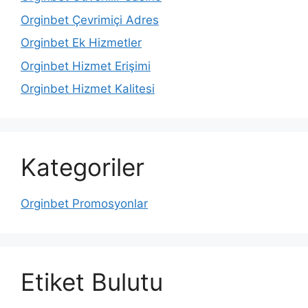
Orginbet Çevrimiçi Adres
Orginbet Ek Hizmetler
Orginbet Hizmet Erişimi
Orginbet Hizmet Kalitesi
Kategoriler
Orginbet Promosyonlar
Etiket Bulutu