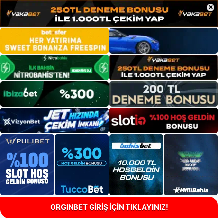
×
ORGINBET GİRİŞ İÇİN TIKLAYINIZ!