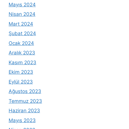
Mayıs 2024
Nisan 2024
Mart 2024
Şubat 2024
Ocak 2024
Aralık 2023
Kasım 2023
Ekim 2023
Eylül 2023
Ağustos 2023
Temmuz 2023
Haziran 2023
Mayıs 2023