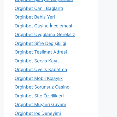
Orginbet Canlı Bağlantı
Orginbet Bahis Yeri
Orginbet Casino İncelemesi
Orginbet Uygulama Gereksiz
Orginbet Şifre Değişikliği
Orginbet Teslimat Adresi
Orginbet Servis Kayıt
Orginbet Üyelik Kapatma
Orginbet Mobil Kolaylık
Orginbet Sorunsuz Casino
Orginbet Site Özellikleri
Orginbet Müşteri Güveni
Orginbet İos Deneyimi