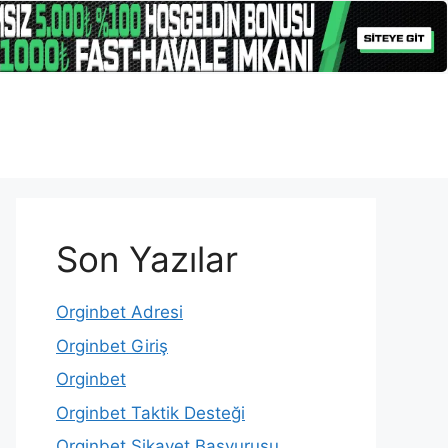
Son Yazılar
Orginbet Adresi
Orginbet Giriş
Orginbet
Orginbet Taktik Desteği
Orginbet Şikayet Başvurusu