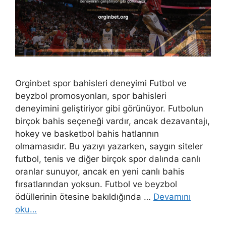
Orginbet spor bahisleri deneyimi Futbol ve
beyzbol promosyonları, spor bahisleri
deneyimini geliştiriyor gibi görünüyor. Futbolun
birçok bahis seçeneği vardır, ancak dezavantajı,
hokey ve basketbol bahis hatlarının
olmamasıdır. Bu yazıyı yazarken, saygın siteler
futbol, ​​tenis ve diğer birçok spor dalında canlı
oranlar sunuyor, ancak en yeni canlı bahis
fırsatlarından yoksun. Futbol ve beyzbol
ödüllerinin ötesine bakıldığında …
Devamını
oku…