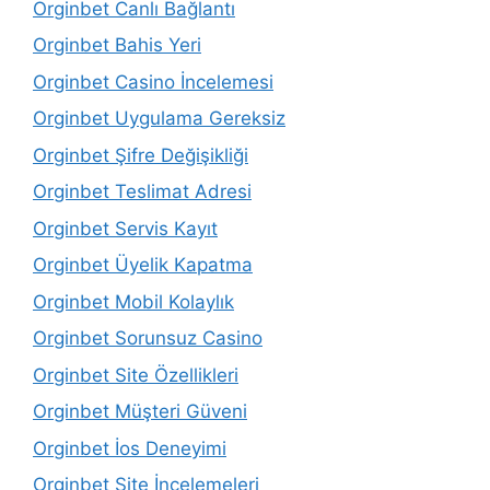
Orginbet Canlı Bağlantı
Orginbet Bahis Yeri
Orginbet Casino İncelemesi
Orginbet Uygulama Gereksiz
Orginbet Şifre Değişikliği
Orginbet Teslimat Adresi
Orginbet Servis Kayıt
Orginbet Üyelik Kapatma
Orginbet Mobil Kolaylık
Orginbet Sorunsuz Casino
Orginbet Site Özellikleri
Orginbet Müşteri Güveni
Orginbet İos Deneyimi
Orginbet Site İncelemeleri