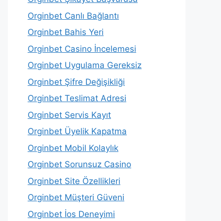
Orginbet Canlı Bağlantı
Orginbet Bahis Yeri
Orginbet Casino İncelemesi
Orginbet Uygulama Gereksiz
Orginbet Şifre Değişikliği
Orginbet Teslimat Adresi
Orginbet Servis Kayıt
Orginbet Üyelik Kapatma
Orginbet Mobil Kolaylık
Orginbet Sorunsuz Casino
Orginbet Site Özellikleri
Orginbet Müşteri Güveni
Orginbet İos Deneyimi