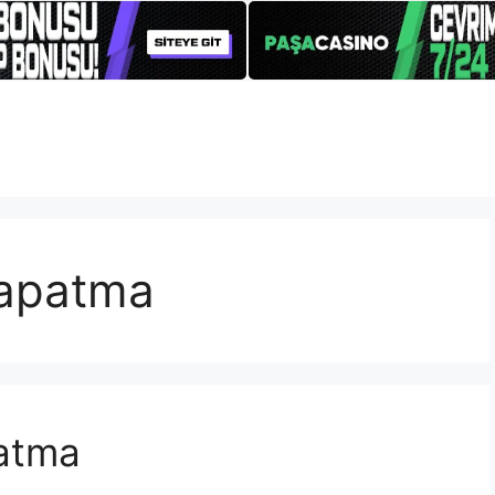
kapatma
patma