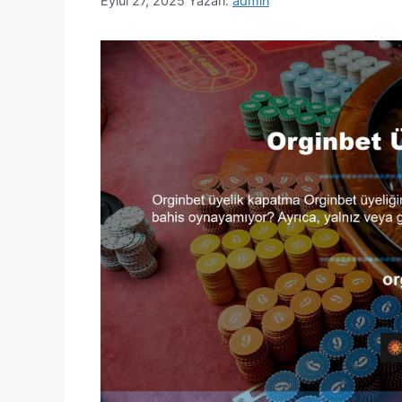
Eylül 27, 2025
Yazarı:
admin