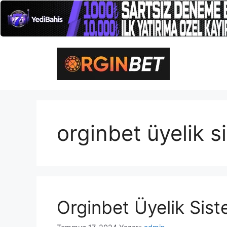
İçeriğe
atla
orginbet üyelik s
Orginbet Üyelik Sist