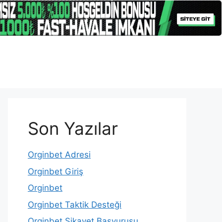
Son Yazılar
Orginbet Adresi
Orginbet Giriş
Orginbet
Orginbet Taktik Desteği
Orginbet Şikayet Başvurusu