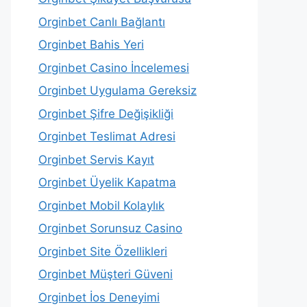
Orginbet Canlı Bağlantı
Orginbet Bahis Yeri
Orginbet Casino İncelemesi
Orginbet Uygulama Gereksiz
Orginbet Şifre Değişikliği
Orginbet Teslimat Adresi
Orginbet Servis Kayıt
Orginbet Üyelik Kapatma
Orginbet Mobil Kolaylık
Orginbet Sorunsuz Casino
Orginbet Site Özellikleri
Orginbet Müşteri Güveni
Orginbet İos Deneyimi