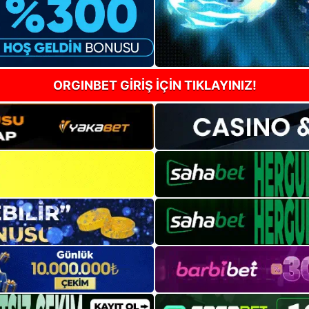
ORGINBET GİRİŞ İÇİN TIKLAYINIZ!