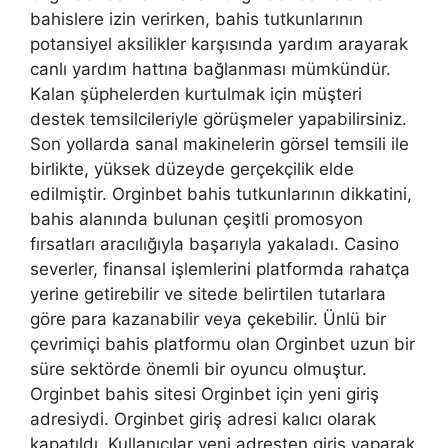
bahislere izin verirken, bahis tutkunlarının
potansiyel aksilikler karşısında yardım arayarak
canlı yardım hattına bağlanması mümkündür.
Kalan şüphelerden kurtulmak için müşteri
destek temsilcileriyle görüşmeler yapabilirsiniz.
Son yollarda sanal makinelerin görsel temsili ile
birlikte, yüksek düzeyde gerçekçilik elde
edilmiştir. Orginbet bahis tutkunlarının dikkatini,
bahis alanında bulunan çeşitli promosyon
fırsatları aracılığıyla başarıyla yakaladı. Casino
severler, finansal işlemlerini platformda rahatça
yerine getirebilir ve sitede belirtilen tutarlara
göre para kazanabilir veya çekebilir. Ünlü bir
çevrimiçi bahis platformu olan Orginbet uzun bir
süre sektörde önemli bir oyuncu olmuştur.
Orginbet bahis sitesi Orginbet için yeni giriş
adresiydi. Orginbet giriş adresi kalıcı olarak
kapatıldı. Kullanıcılar yeni adresten giriş yaparak