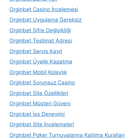
Orginbet Casino İncelemesi
Orginbet Uygulama Gereksiz
Orginbet Şifre Değişikliği
Orginbet Teslimat Adresi
Orginbet Servis Kayıt
Orginbet Üyelik Kapatma
Orginbet Mobil Kolaylık
Orginbet Sorunsuz Casino
Orginbet Site Özellikleri
Orginbet Müşteri Güveni
Orginbet İos Deneyimi
Orginbet Site İncelemeleri
Orginbet Poker Turnuvalarına Katılma Kuralları