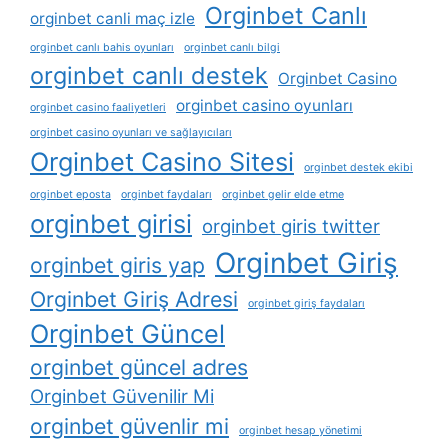
Orginbet Canlı
orginbet canli maç izle
orginbet canlı bahis oyunları
orginbet canlı bilgi
orginbet canlı destek
Orginbet Casino
orginbet casino oyunları
orginbet casino faaliyetleri
orginbet casino oyunları ve sağlayıcıları
Orginbet Casino Sitesi
orginbet destek ekibi
orginbet eposta
orginbet faydaları
orginbet gelir elde etme
orginbet girisi
orginbet giris twitter
Orginbet Giriş
orginbet giris yap
Orginbet Giriş Adresi
orginbet giriş faydaları
Orginbet Güncel
orginbet güncel adres
Orginbet Güvenilir Mi
orginbet güvenlir mi
orginbet hesap yönetimi