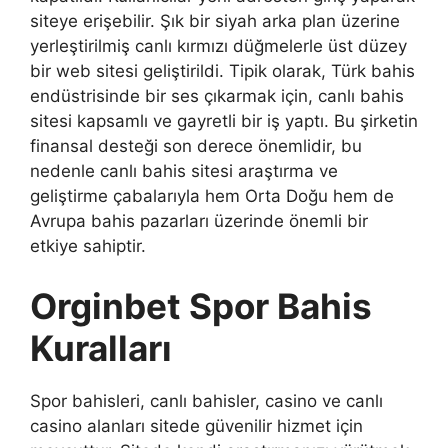
siteye erişebilir. Şık bir siyah arka plan üzerine
yerleştirilmiş canlı kırmızı düğmelerle üst düzey
bir web sitesi geliştirildi. Tipik olarak, Türk bahis
endüstrisinde bir ses çıkarmak için, canlı bahis
sitesi kapsamlı ve gayretli bir iş yaptı. Bu şirketin
finansal desteği son derece önemlidir, bu
nedenle canlı bahis sitesi araştırma ve
geliştirme çabalarıyla hem Orta Doğu hem de
Avrupa bahis pazarları üzerinde önemli bir
etkiye sahiptir.
Orginbet Spor Bahis
Kuralları
Spor bahisleri, canlı bahisler, casino ve canlı
casino alanları sitede güvenilir hizmet için