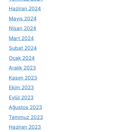
Haziran 2024
Mayıs 2024
Nisan 2024
Mart 2024
Şubat 2024
Ocak 2024
Aralık 2023
Kasım 2023
Ekim 2023
Eylül 2023
Ağustos 2023
Temmuz 2023
Haziran 2023