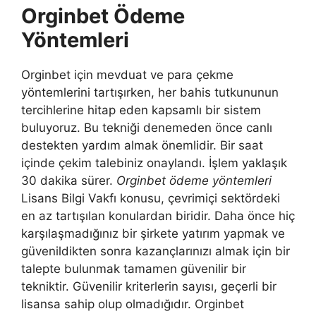
Orginbet Ödeme
Yöntemleri
Orginbet için mevduat ve para çekme
yöntemlerini tartışırken, her bahis tutkununun
tercihlerine hitap eden kapsamlı bir sistem
buluyoruz. Bu tekniği denemeden önce canlı
destekten yardım almak önemlidir. Bir saat
içinde çekim talebiniz onaylandı. İşlem yaklaşık
30 dakika sürer.
Orginbet ödeme yöntemleri
Lisans Bilgi Vakfı konusu, çevrimiçi sektördeki
en az tartışılan konulardan biridir. Daha önce hiç
karşılaşmadığınız bir şirkete yatırım yapmak ve
güvenildikten sonra kazançlarınızı almak için bir
talepte bulunmak tamamen güvenilir bir
tekniktir. Güvenilir kriterlerin sayısı, geçerli bir
lisansa sahip olup olmadığıdır. Orginbet