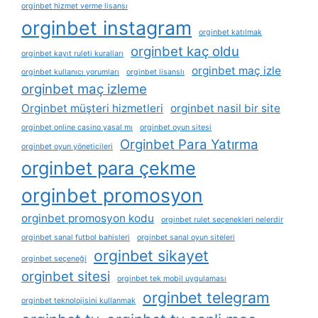
orginbet hizmet verme lisansı
orginbet instagram
orginbet katılmak
orginbet kaç oldu
orginbet kayıt ruleti kuralları
orginbet maç izle
orginbet kullanıcı yorumları
orginbet lisanslı
orginbet maç izleme
Orginbet müşteri hizmetleri
orginbet nasil bir site
orginbet online casino yasal mı
orginbet oyun sitesi
Orginbet Para Yatırma
orginbet oyun yöneticileri
orginbet para çekme
orginbet promosyon
orginbet promosyon kodu
orginbet rulet seçenekleri nelerdir
orginbet sanal futbol bahisleri
orginbet sanal oyun siteleri
orginbet sikayet
orginbet seçeneği
orginbet sitesi
orginbet tek mobil uygulaması
orginbet telegram
orginbet teknolojisini kullanmak