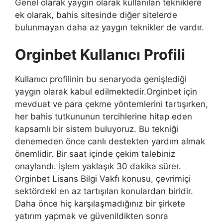
Genel olarak yaygın olarak kullanılan tekniklere
ek olarak, bahis sitesinde diğer sitelerde
bulunmayan daha az yaygın teknikler de vardır.
Orginbet Kullanıcı Profili
Kullanıcı profilinin bu senaryoda genişlediği
yaygın olarak kabul edilmektedir.Orginbet için
mevduat ve para çekme yöntemlerini tartışırken,
her bahis tutkununun tercihlerine hitap eden
kapsamlı bir sistem buluyoruz. Bu tekniği
denemeden önce canlı destekten yardım almak
önemlidir. Bir saat içinde çekim talebiniz
onaylandı. İşlem yaklaşık 30 dakika sürer.
Orginbet Lisans Bilgi Vakfı konusu, çevrimiçi
sektördeki en az tartışılan konulardan biridir.
Daha önce hiç karşılaşmadığınız bir şirkete
yatırım yapmak ve güvenildikten sonra