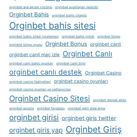
orginbet ana ekranı çözümü
orginbet avantajları nelerdir
Orginbet Bahis
orginbet bahis sitemiz
Orginbet bahis sitesi
orginbet bahis sitesi i̇ncelemesi
orginbet bahis şirket
orginbet bingo
Orginbet Bonus
orginbet canli
orginbet bingo oyunu
Orginbet Canlı
orginbet canli maç izle
orginbet canlı bahis oyunları
orginbet canlı bilgi
orginbet canlı destek
Orginbet Casino
orginbet casino oyunları
orginbet casino faaliyetleri
orginbet casino oyunları ve sağlayıcıları
Orginbet Casino Sitesi
orginbet destek ekibi
orginbet eposta
orginbet faydaları
orginbet gelir elde etme
orginbet girisi
orginbet giris twitter
Orginbet Giriş
orginbet giris yap