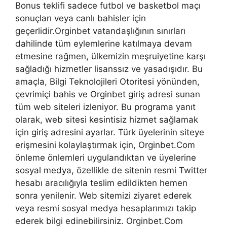
Bonus teklifi sadece futbol ve basketbol maçı
sonuçları veya canlı bahisler için
geçerlidir.Orginbet vatandaşlığının sınırları
dahilinde tüm eylemlerine katılmaya devam
etmesine rağmen, ülkemizin meşruiyetine karşı
sağladığı hizmetler lisanssız ve yasadışıdır. Bu
amaçla, Bilgi Teknolojileri Otoritesi yönünden,
çevrimiçi bahis ve Orginbet giriş adresi sunan
tüm web siteleri izleniyor. Bu programa yanıt
olarak, web sitesi kesintisiz hizmet sağlamak
için giriş adresini ayarlar. Türk üyelerinin siteye
erişmesini kolaylaştırmak için, Orginbet.Com
önleme önlemleri uygulandıktan ve üyelerine
sosyal medya, özellikle de sitenin resmi Twitter
hesabı aracılığıyla teslim edildikten hemen
sonra yenilenir. Web sitemizi ziyaret ederek
veya resmi sosyal medya hesaplarımızı takip
ederek bilgi edinebilirsiniz. Orginbet.Com