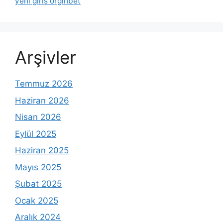
yeni giris orginbet
Arşivler
Temmuz 2026
Haziran 2026
Nisan 2026
Eylül 2025
Haziran 2025
Mayıs 2025
Şubat 2025
Ocak 2025
Aralık 2024