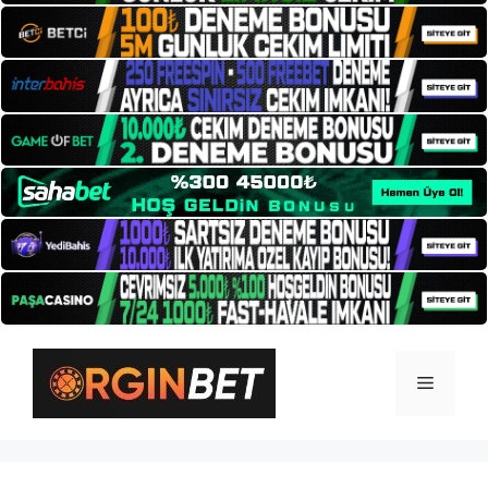
İçeriğe
atla
Menü