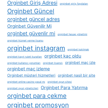
Orginbet Giriş Adresi
orginbet giriş faydaları
Orginbet Güncel
orginbet güncel adres
Orginbet Güvenilir Mi
orginbet güvenlir mi
orginbet hesap yönetimi
orginbet hizmet verme lisansı
orginbet instagram
orginbet katılmak
orginbet kaç oldu
orginbet kayıt ruleti kuralları
orginbet maç izle
orginbet kullanıcı yorumları
orginbet lisanslı
orginbet maç izleme
Orginbet müşteri hizmetleri
orginbet nasil bir site
orginbet online casino yasal mı
orginbet oyun sitesi
Orginbet Para Yatırma
orginbet oyun yöneticileri
orginbet para çekme
orginbet promosyon