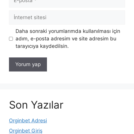
posta
İnternet
sitesi
Daha sonraki yorumlarımda kullanılması için
adım, e-posta adresim ve site adresim bu
tarayıcıya kaydedilsin.
Son Yazılar
Orginbet Adresi
Orginbet Giriş