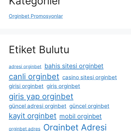
Kategoriler
Orginbet Promosyonlar
Etiket Bulutu
bahis sitesi orginbet
adresi orginbet
canli orginbet
casino sitesi orginbet
girisi orginbet
giris orginbet
giris yap orginbet
güncel adresi orginbet
güncel orginbet
kayit orginbet
mobil orginbet
Orginbet Adresi
orginbet adres