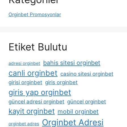
Orginbet Promosyonlar
Etiket Bulutu
bahis sitesi orginbet
adresi orginbet
canli orginbet
casino sitesi orginbet
girisi orginbet
giris orginbet
giris yap orginbet
güncel adresi orginbet
güncel orginbet
kayit orginbet
mobil orginbet
Orginbet Adresi
orginbet adres