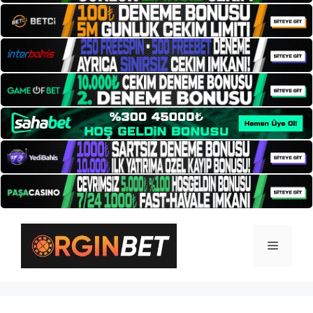
İçeriğe
atla
Menü