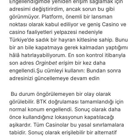
Engellendiğimde yeniden erişim sağlamak için
adresimi değiştirirdim, ancak sorun bu gibi
görünmüyor. Platform, önemli bir lansman
noktası olarak kabul ediliyor ve geniş Casino ve
casino faaliyetleri yelpazesi nedeniyle
Türkiye’de sadık bir hayran kitlesine sahip. Bunu
bir an bile kapatmaya gerek kalmadan yaptığımı
hâlâ hatırlayabiliyorum. En son kontrol itibarıyla
son adres
Orginbet erişim
bir kez daha
engellendi.Şu cümleyi kullanın: Bundan sonra
adresinizi güncellemeye devam edin
Bu durum öngörülemeyen bir olay olarak
görülebilir. BTK doğrulaması tamamlandığı için
normal konum engellendi. Sonuç olarak daha
önce kullandığınız lokasyonun kapatılacağı
aşikardır. Tüm Casinolar bu yasal sınırlamalara
tabidir. Sonuç olarak erişilebilir bir alternatif