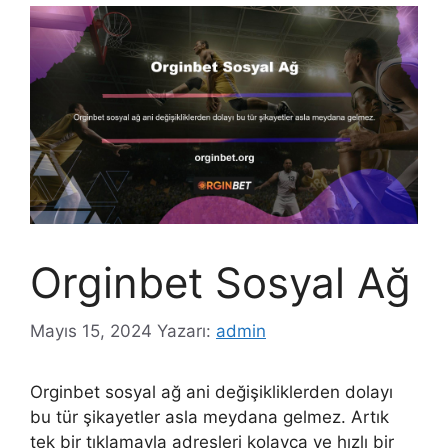
Orginbet Sosyal Ağ
Mayıs 15, 2024
Yazarı:
admin
Orginbet sosyal ağ ani değişikliklerden dolayı
bu tür şikayetler asla meydana gelmez. Artık
tek bir tıklamayla adresleri kolayca ve hızlı bir