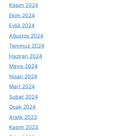
Kasım 2024
Ekim 2024
Eylül 2024
Ağustos 2024
Temmuz 2024
Haziran 2024
Mayıs 2024
Nisan 2024
Mart 2024
Şubat 2024
Ocak 2024
Aralık 2023
Kasım 2023