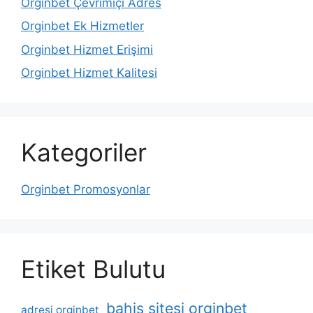
Orginbet Çevrimiçi Adres
Orginbet Ek Hizmetler
Orginbet Hizmet Erişimi
Orginbet Hizmet Kalitesi
Kategoriler
Orginbet Promosyonlar
Etiket Bulutu
bahis sitesi orginbet
adresi orginbet