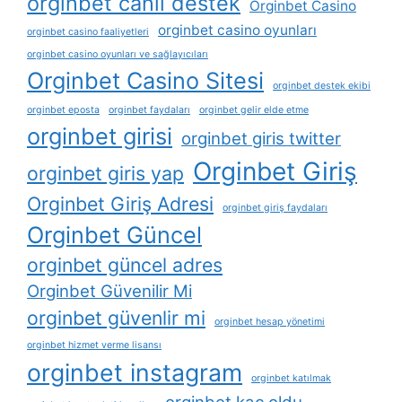
orginbet canlı destek
Orginbet Casino
orginbet casino oyunları
orginbet casino faaliyetleri
orginbet casino oyunları ve sağlayıcıları
Orginbet Casino Sitesi
orginbet destek ekibi
orginbet eposta
orginbet faydaları
orginbet gelir elde etme
orginbet girisi
orginbet giris twitter
Orginbet Giriş
orginbet giris yap
Orginbet Giriş Adresi
orginbet giriş faydaları
Orginbet Güncel
orginbet güncel adres
Orginbet Güvenilir Mi
orginbet güvenlir mi
orginbet hesap yönetimi
orginbet hizmet verme lisansı
orginbet instagram
orginbet katılmak