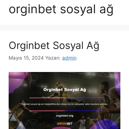
orginbet sosyal ağ
Orginbet Sosyal Ağ
Mayıs 15, 2024
Yazarı:
admin