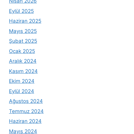
Nisan 2026
Eylül 2025
Haziran 2025
Mayıs 2025
Şubat 2025
Ocak 2025
Aralık 2024
Kasım 2024
Ekim 2024
Eylül 2024
Ağustos 2024
Temmuz 2024
Haziran 2024
Mayıs 2024