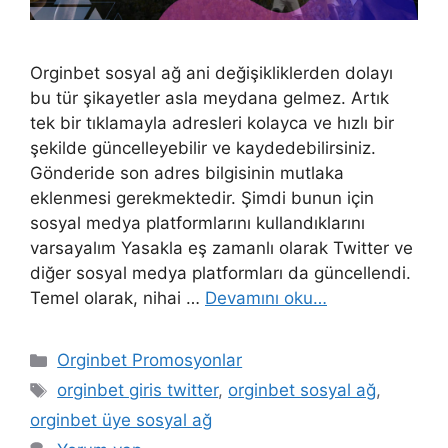
Orginbet sosyal ağ ani değişikliklerden dolayı
bu tür şikayetler asla meydana gelmez. Artık
tek bir tıklamayla adresleri kolayca ve hızlı bir
şekilde güncelleyebilir ve kaydedebilirsiniz.
Gönderide son adres bilgisinin mutlaka
eklenmesi gerekmektedir. Şimdi bunun için
sosyal medya platformlarını kullandıklarını
varsayalım Yasakla eş zamanlı olarak Twitter ve
diğer sosyal medya platformları da güncellendi.
Temel olarak, nihai …
Devamını oku…
Kategoriler
Orginbet Promosyonlar
Etiketler
orginbet giris twitter
,
orginbet sosyal ağ
,
orginbet üye sosyal ağ