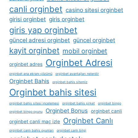
canli orginbet
casino sitesi orginbet
girisi orginbet
giris orginbet
giris yap orginbet
güncel adresi orginbet
güncel orginbet
kayit orginbet
mobil orginbet
Orginbet Adresi
orginbet adres
orginbet ana ekranı çözümü
orginbet avantajları nelerdir
Orginbet Bahis
orginbet bahis sitemiz
Orginbet bahis sitesi
orginbet bahis sitesi i̇ncelemesi
orginbet bahis şirket
orginbet bingo
Orginbet Bonus
orginbet canli
orginbet bingo oyunu
Orginbet Canlı
orginbet canli maç izle
orginbet canlı bahis oyunları
orginbet canlı bilgi