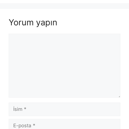
Yorum yapın
Yorum
İsim
E-