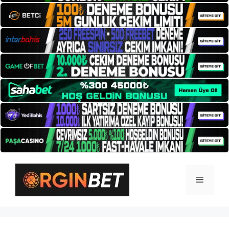
İçeriğe
atla
Menü