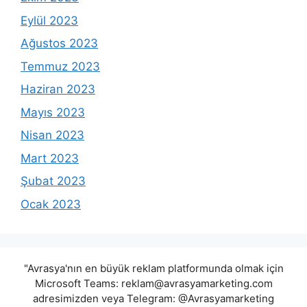
Eylül 2023
Ağustos 2023
Temmuz 2023
Haziran 2023
Mayıs 2023
Nisan 2023
Mart 2023
Şubat 2023
Ocak 2023
"Avrasya'nın en büyük reklam platformunda olmak için
Microsoft Teams:
reklam@avrasyamarketing.com
adresimizden veya Telegram: @Avrasyamarketing