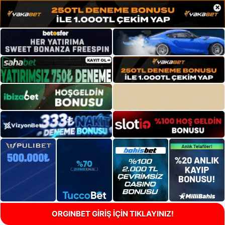
×
ORGINBET GİRİŞ İÇİN TIKLAYINIZ!