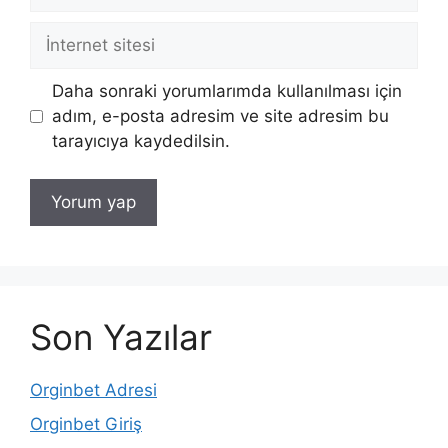
posta
İnternet
sitesi
Daha sonraki yorumlarımda kullanılması için
adım, e-posta adresim ve site adresim bu
tarayıcıya kaydedilsin.
Son Yazılar
Orginbet Adresi
Orginbet Giriş