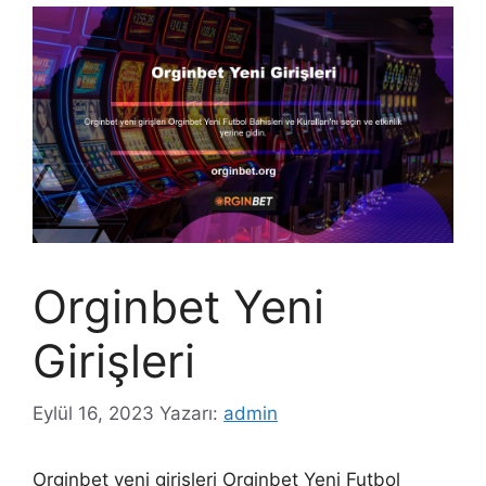
Orginbet Yeni
Girişleri
Eylül 16, 2023
Yazarı:
admin
Orginbet yeni girişleri Orginbet Yeni Futbol