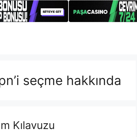
pn’i seçme hakkında
um Kılavuzu