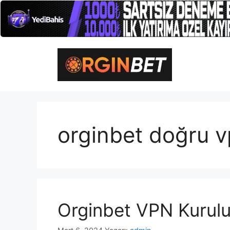
İçeriğe
atla
orginbet doğru v
Orginbet VPN Kurul