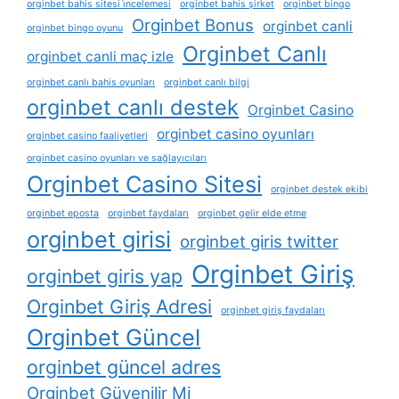
orginbet bahis sitesi i̇ncelemesi
orginbet bahis şirket
orginbet bingo
Orginbet Bonus
orginbet canli
orginbet bingo oyunu
Orginbet Canlı
orginbet canli maç izle
orginbet canlı bahis oyunları
orginbet canlı bilgi
orginbet canlı destek
Orginbet Casino
orginbet casino oyunları
orginbet casino faaliyetleri
orginbet casino oyunları ve sağlayıcıları
Orginbet Casino Sitesi
orginbet destek ekibi
orginbet eposta
orginbet faydaları
orginbet gelir elde etme
orginbet girisi
orginbet giris twitter
Orginbet Giriş
orginbet giris yap
Orginbet Giriş Adresi
orginbet giriş faydaları
Orginbet Güncel
orginbet güncel adres
Orginbet Güvenilir Mi