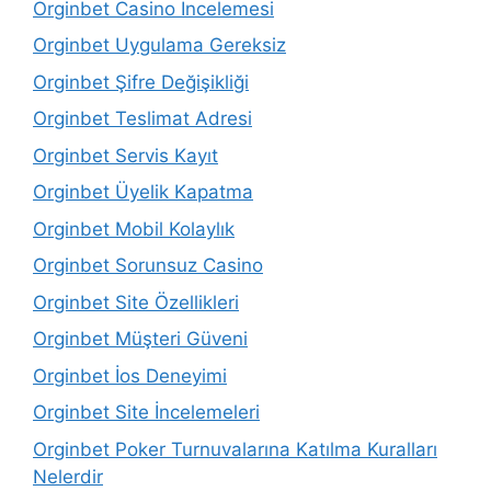
Orginbet Casino İncelemesi
Orginbet Uygulama Gereksiz
Orginbet Şifre Değişikliği
Orginbet Teslimat Adresi
Orginbet Servis Kayıt
Orginbet Üyelik Kapatma
Orginbet Mobil Kolaylık
Orginbet Sorunsuz Casino
Orginbet Site Özellikleri
Orginbet Müşteri Güveni
Orginbet İos Deneyimi
Orginbet Site İncelemeleri
Orginbet Poker Turnuvalarına Katılma Kuralları
Nelerdir