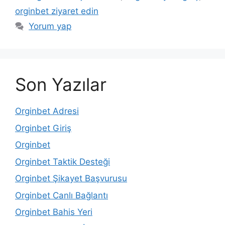
orginbet ziyaret edin
Yorum yap
Son Yazılar
Orginbet Adresi
Orginbet Giriş
Orginbet
Orginbet Taktik Desteği
Orginbet Şikayet Başvurusu
Orginbet Canlı Bağlantı
Orginbet Bahis Yeri