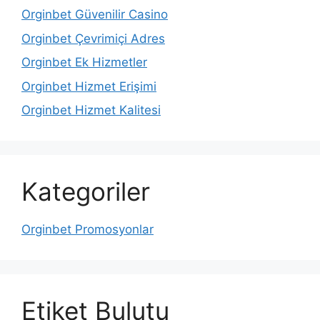
Orginbet Güvenilir Casino
Orginbet Çevrimiçi Adres
Orginbet Ek Hizmetler
Orginbet Hizmet Erişimi
Orginbet Hizmet Kalitesi
Kategoriler
Orginbet Promosyonlar
Etiket Bulutu