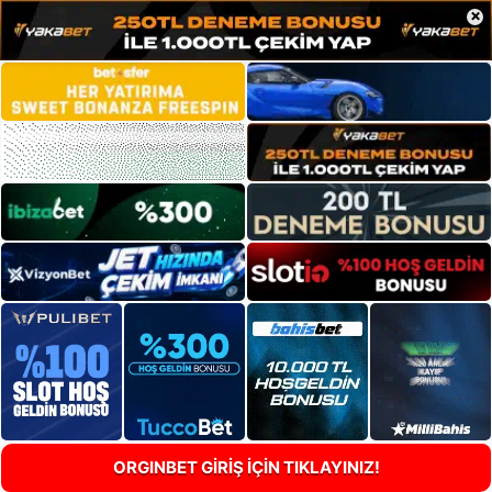
×
ORGINBET GİRİŞ İÇİN TIKLAYINIZ!