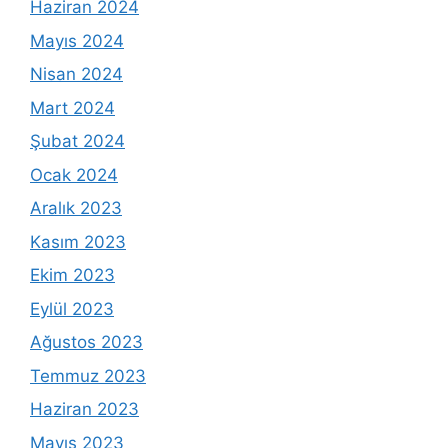
Haziran 2024
Mayıs 2024
Nisan 2024
Mart 2024
Şubat 2024
Ocak 2024
Aralık 2023
Kasım 2023
Ekim 2023
Eylül 2023
Ağustos 2023
Temmuz 2023
Haziran 2023
Mayıs 2023