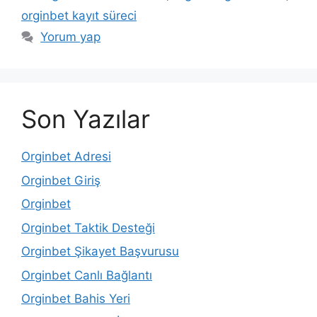
orginbet kayıt süreci
Yorum yap
Son Yazılar
Orginbet Adresi
Orginbet Giriş
Orginbet
Orginbet Taktik Desteği
Orginbet Şikayet Başvurusu
Orginbet Canlı Bağlantı
Orginbet Bahis Yeri