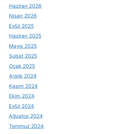
Haziran 2026
Nisan 2026
Eylül 2025
Haziran 2025
Mayıs 2025
Şubat 2025
Ocak 2025
Aralık 2024
Kasım 2024
Ekim 2024
Eylül 2024
Ağustos 2024
Temmuz 2024