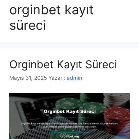
orginbet kayıt
süreci
Orginbet Kayıt Süreci
Mayıs 31, 2025
Yazarı:
admin