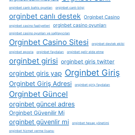
orginbet canlı bahis oyunları
orginbet canlı bilgi
orginbet canlı destek
Orginbet Casino
orginbet casino oyunları
orginbet casino faaliyetleri
orginbet casino oyunları ve sağlayıcıları
Orginbet Casino Sitesi
orginbet destek ekibi
orginbet eposta
orginbet faydaları
orginbet gelir elde etme
orginbet girisi
orginbet giris twitter
Orginbet Giriş
orginbet giris yap
Orginbet Giriş Adresi
orginbet giriş faydaları
Orginbet Güncel
orginbet güncel adres
Orginbet Güvenilir Mi
orginbet güvenlir mi
orginbet hesap yönetimi
orginbet hizmet verme lisansı