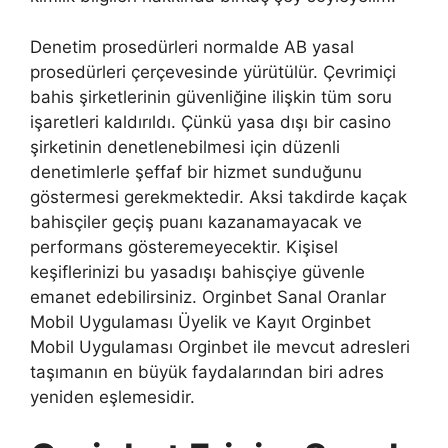
Denetim prosedürleri normalde AB yasal
prosedürleri çerçevesinde yürütülür. Çevrimiçi
bahis şirketlerinin güvenliğine ilişkin tüm soru
işaretleri kaldırıldı. Çünkü yasa dışı bir casino
şirketinin denetlenebilmesi için düzenli
denetimlerle şeffaf bir hizmet sunduğunu
göstermesi gerekmektedir. Aksi takdirde kaçak
bahisçiler geçiş puanı kazanamayacak ve
performans gösteremeyecektir. Kişisel
keşiflerinizi bu yasadışı bahisçiye güvenle
emanet edebilirsiniz. Orginbet Sanal Oranlar
Mobil Uygulaması Üyelik ve Kayıt Orginbet
Mobil Uygulaması Orginbet ile mevcut adresleri
taşımanın en büyük faydalarından biri adres
yeniden eşlemesidir.