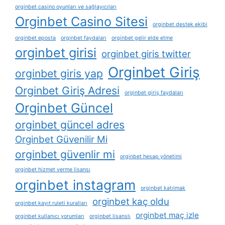
orginbet casino oyunları ve sağlayıcıları
Orginbet Casino Sitesi
orginbet destek ekibi
orginbet eposta
orginbet faydaları
orginbet gelir elde etme
orginbet girisi
orginbet giris twitter
Orginbet Giriş
orginbet giris yap
Orginbet Giriş Adresi
orginbet giriş faydaları
Orginbet Güncel
orginbet güncel adres
Orginbet Güvenilir Mi
orginbet güvenlir mi
orginbet hesap yönetimi
orginbet hizmet verme lisansı
orginbet instagram
orginbet katılmak
orginbet kaç oldu
orginbet kayıt ruleti kuralları
orginbet maç izle
orginbet kullanıcı yorumları
orginbet lisanslı