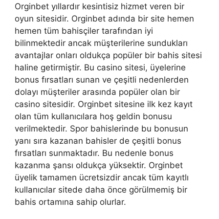
Orginbet yıllardır kesintisiz hizmet veren bir
oyun sitesidir. Orginbet adında bir site hemen
hemen tüm bahisçiler tarafından iyi
bilinmektedir ancak müşterilerine sundukları
avantajlar onları oldukça popüler bir bahis sitesi
haline getirmiştir. Bu casino sitesi, üyelerine
bonus fırsatları sunan ve çeşitli nedenlerden
dolayı müşteriler arasında popüler olan bir
casino sitesidir. Orginbet sitesine ilk kez kayıt
olan tüm kullanıcılara hoş geldin bonusu
verilmektedir. Spor bahislerinde bu bonusun
yanı sıra kazanan bahisler de çeşitli bonus
fırsatları sunmaktadır. Bu nedenle bonus
kazanma şansı oldukça yüksektir. Orginbet
üyelik tamamen ücretsizdir ancak tüm kayıtlı
kullanıcılar sitede daha önce görülmemiş bir
bahis ortamına sahip olurlar.