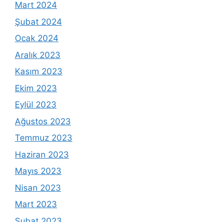
Mart 2024
Şubat 2024
Ocak 2024
Aralık 2023
Kasım 2023
Ekim 2023
Eylül 2023
Ağustos 2023
Temmuz 2023
Haziran 2023
Mayıs 2023
Nisan 2023
Mart 2023
Şubat 2023