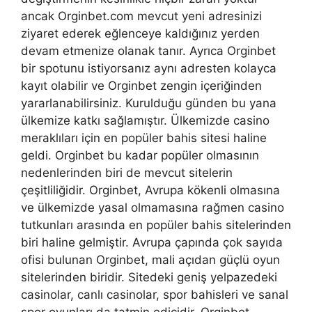
ancak Orginbet.com mevcut yeni adresinizi
ziyaret ederek eğlenceye kaldığınız yerden
devam etmenize olanak tanır. Ayrıca Orginbet
bir spotunu istiyorsanız aynı adresten kolayca
kayıt olabilir ve Orginbet zengin içeriğinden
yararlanabilirsiniz. Kurulduğu günden bu yana
ülkemize katkı sağlamıştır. Ülkemizde casino
meraklıları için en popüler bahis sitesi haline
geldi. Orginbet bu kadar popüler olmasının
nedenlerinden biri de mevcut sitelerin
çeşitliliğidir. Orginbet, Avrupa kökenli olmasına
ve ülkemizde yasal olmamasına rağmen casino
tutkunları arasında en popüler bahis sitelerinden
biri haline gelmiştir. Avrupa çapında çok sayıda
ofisi bulunan Orginbet, mali açıdan güçlü oyun
sitelerinden biridir. Sitedeki geniş yelpazedeki
casinolar, canlı casinolar, spor bahisleri ve sanal