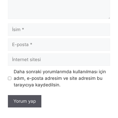
İsim
E-
posta
İnternet
sitesi
Daha sonraki yorumlarımda kullanılması için
adım, e-posta adresim ve site adresim bu
tarayıcıya kaydedilsin.