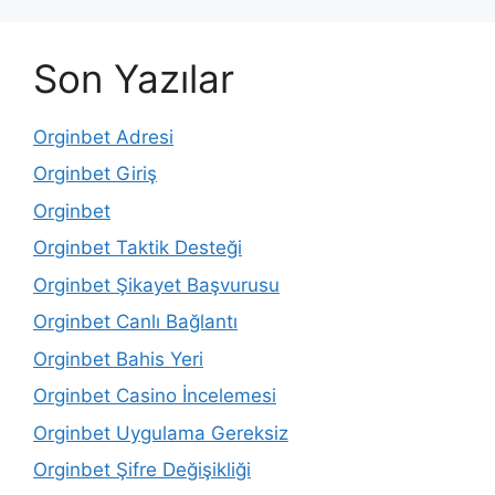
Son Yazılar
Orginbet Adresi
Orginbet Giriş
Orginbet
Orginbet Taktik Desteği
Orginbet Şikayet Başvurusu
Orginbet Canlı Bağlantı
Orginbet Bahis Yeri
Orginbet Casino İncelemesi
Orginbet Uygulama Gereksiz
Orginbet Şifre Değişikliği