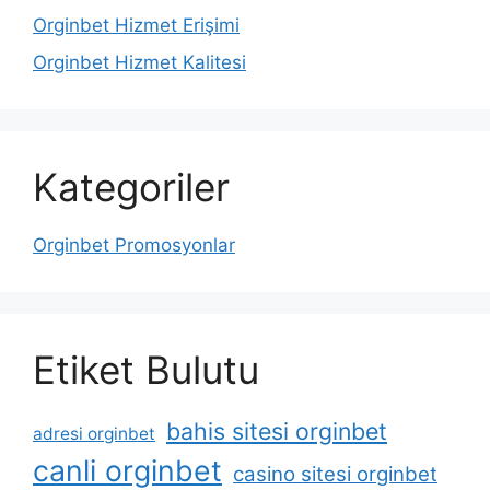
Orginbet Hizmet Erişimi
Orginbet Hizmet Kalitesi
Kategoriler
Orginbet Promosyonlar
Etiket Bulutu
bahis sitesi orginbet
adresi orginbet
canli orginbet
casino sitesi orginbet