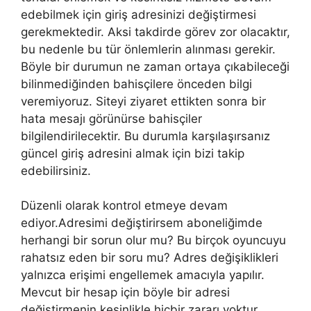
edebilmek için giriş adresinizi değiştirmesi
gerekmektedir. Aksi takdirde görev zor olacaktır,
bu nedenle bu tür önlemlerin alınması gerekir.
Böyle bir durumun ne zaman ortaya çıkabileceği
bilinmediğinden bahisçilere önceden bilgi
veremiyoruz. Siteyi ziyaret ettikten sonra bir
hata mesajı görünürse bahisçiler
bilgilendirilecektir. Bu durumla karşılaşırsanız
güncel giriş adresini almak için bizi takip
edebilirsiniz.
Düzenli olarak kontrol etmeye devam
ediyor.Adresimi değiştirirsem aboneliğimde
herhangi bir sorun olur mu? Bu birçok oyuncuyu
rahatsız eden bir soru mu? Adres değişiklikleri
yalnızca erişimi engellemek amacıyla yapılır.
Mevcut bir hesap için böyle bir adresi
değiştirmenin kesinlikle hiçbir zararı yoktur