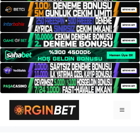
İçeriğe
atla
Menü