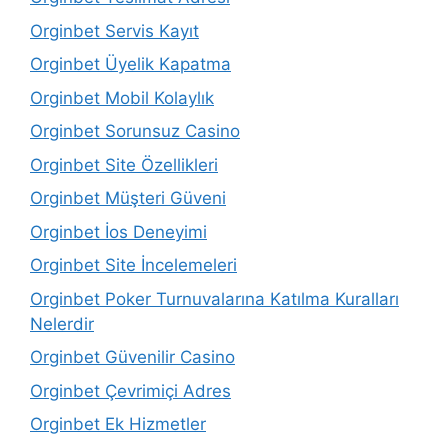
Orginbet Servis Kayıt
Orginbet Üyelik Kapatma
Orginbet Mobil Kolaylık
Orginbet Sorunsuz Casino
Orginbet Site Özellikleri
Orginbet Müşteri Güveni
Orginbet İos Deneyimi
Orginbet Site İncelemeleri
Orginbet Poker Turnuvalarına Katılma Kuralları
Nelerdir
Orginbet Güvenilir Casino
Orginbet Çevrimiçi Adres
Orginbet Ek Hizmetler