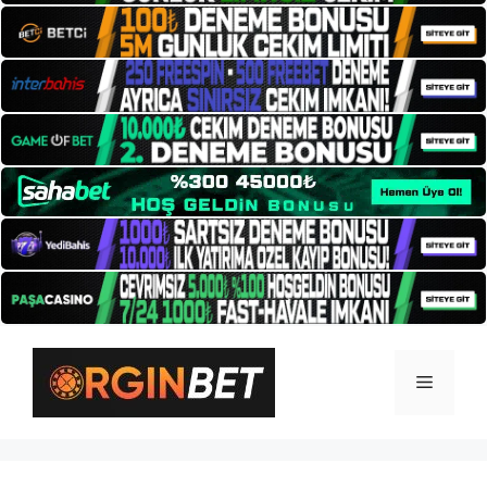
İçeriğe
atla
Menü