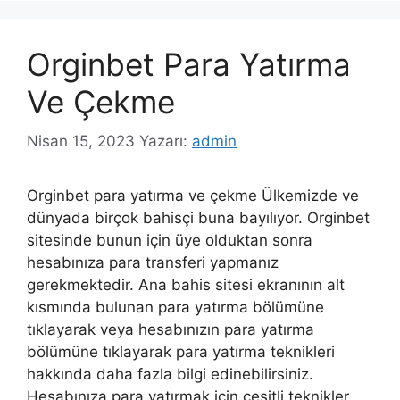
Orginbet Para Yatırma
Ve Çekme
Nisan 15, 2023
Yazarı:
admin
Orginbet para yatırma ve çekme Ülkemizde ve
dünyada birçok bahisçi buna bayılıyor. Orginbet
sitesinde bunun için üye olduktan sonra
hesabınıza para transferi yapmanız
gerekmektedir. Ana bahis sitesi ekranının alt
kısmında bulunan para yatırma bölümüne
tıklayarak veya hesabınızın para yatırma
bölümüne tıklayarak para yatırma teknikleri
hakkında daha fazla bilgi edinebilirsiniz.
Hesabınıza para yatırmak için çeşitli teknikler …