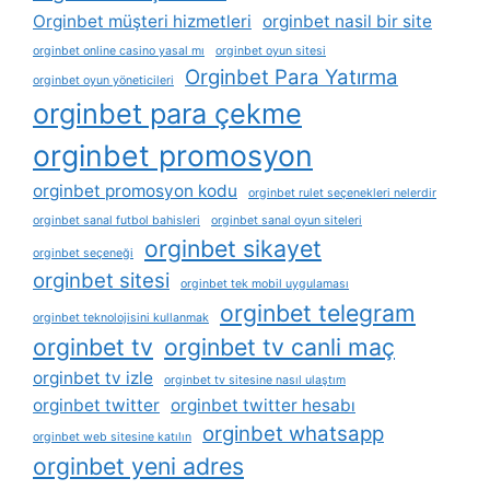
Orginbet müşteri hizmetleri
orginbet nasil bir site
orginbet online casino yasal mı
orginbet oyun sitesi
Orginbet Para Yatırma
orginbet oyun yöneticileri
orginbet para çekme
orginbet promosyon
orginbet promosyon kodu
orginbet rulet seçenekleri nelerdir
orginbet sanal futbol bahisleri
orginbet sanal oyun siteleri
orginbet sikayet
orginbet seçeneği
orginbet sitesi
orginbet tek mobil uygulaması
orginbet telegram
orginbet teknolojisini kullanmak
orginbet tv
orginbet tv canli maç
orginbet tv izle
orginbet tv sitesine nasıl ulaştım
orginbet twitter
orginbet twitter hesabı
orginbet whatsapp
orginbet web sitesine katılın
orginbet yeni adres