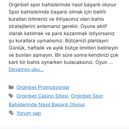
Orginbet spor bahislerinde nasıl başarılı olunur
Spor bahislerinde başarılı olmak için belirli
kuralları bilmeniz ve ihtiyacınız olan bahis
stratejilerini anlamanız gerekir. Oyuna aktif
olarak katılmak ve para kazanmak istiyorsanız
şu kurallara uymalısınız: Bütçenizi planlayın:
Günlük, haftalık ve aylık bütçe limitleri belirleyin
ve bunları aşmayın. Bir süre sonra kendinizi çok
karlı bir bahis oynarken bulacaksınız. Oyun …
Devamını oku…
Kategoriler
Orginbet Promosyonlar
Etiketler
Orginbet Casino Sitesi
,
Orginbet Spor
Bahislerinde Nasıl Başarılı Olunur
Yorum yap