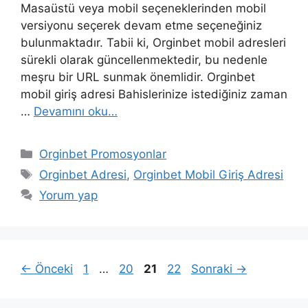
Masaüstü veya mobil seçeneklerinden mobil
versiyonu seçerek devam etme seçeneğiniz
bulunmaktadır. Tabii ki, Orginbet mobil adresleri
sürekli olarak güncellenmektedir, bu nedenle
meşru bir URL sunmak önemlidir. Orginbet
mobil giriş adresi Bahislerinize istediğiniz zaman
…
Devamını oku…
Kategoriler
Orginbet Promosyonlar
Etiketler
Orginbet Adresi
,
Orginbet Mobil Giriş Adresi
Yorum yap
Sayfa
Sayfa
Sayfa
Sayfa
←
Önceki
1
…
20
21
22
Sonraki
→